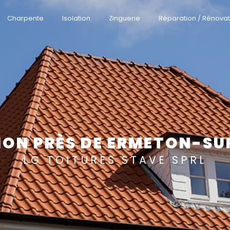
Charpente
Isolation
Zinguerie
Réparation / Rénovat
ION PRÈS DE ERMETON-SU
LG TOITURES STAVE SPRL