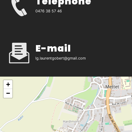
Téléphone
0476 38 57 46
E-mail
lg.laurentgobert@gmail.com
+
−