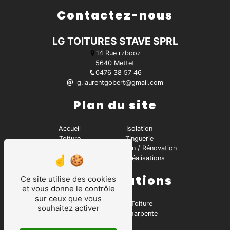
Contactez-nous
LG TOITURES STAVE SPRL
14 Rue rzbooz
5640 Mettet
0476 38 57 46
lg.laurentgobert@gmail.com
Plan du site
Accueil
Isolation
Toiture
Zinguerie
Contact
Réparation / Rénovation
Charpente
Nos réalisations
Nos prestations
Ce site utilise des cookies
et vous donne le contrôle
sur ceux que vous
Charpentier
Toiture
souhaitez activer
Zinguerie
Charpente
Isolation