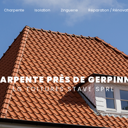
Charpente
Isolation
Zinguerie
Réparation / Rénovat
ARPENTE PRÈS DE GERPIN
LG TOITURES STAVE SPRL