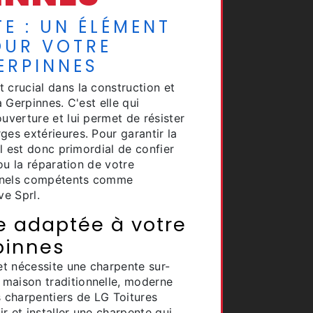
E : UN ÉLÉMENT
OUR VOTRE
ERPINNES
 crucial dans la construction et
à Gerpinnes. C'est elle qui
uverture et lui permet de résister
ges extérieures. Pour garantir la
 il est donc primordial de confier
 ou la réparation de votre
nnels compétents comme
ve Sprl.
 adaptée à votre
pinnes
t nécessite une charpente sur-
maison traditionnelle, moderne
s charpentiers de LG Toitures
r et installer une charpente qui