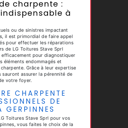
 de charpente :
 indispensable à
els ou de sinistres impactant
 il est primordial de faire appel
iés pour effectuer les réparations
rs de LG Toitures Stave Sprl
t efficacement pour diagnostiquer
les éléments endommagés et
e charpente. Grâce à leur expertise
ls sauront assurer la pérennité de
de votre foyer.
TRE CHARPENTE
SSIONNELS DE
À GERPINNES
 LG Toitures Stave Sprl pour vos
innes, vous faites le choix de la