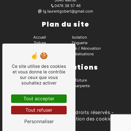
5640 Mettet
0476 38 57 46
lg.laurentgobert@gmail.com
Plan du site
Accueil
Isolation
Toiture
Zinguerie
Contact
Réparation / Rénovation
Charpente
Nos réalisations
Nos prestations
Ce site utilise des cookies
et vous donne le contrôle
sur ceux que vous
Charpentier
Toiture
souhaitez activer
Zinguerie
Charpente
Isolation
Couvreur
Tout accepter
Tout refuser
©
Vistalid
- 2026 - Tous droits réservés -
Mentions légales
-
Gestion des cookies
Personnaliser