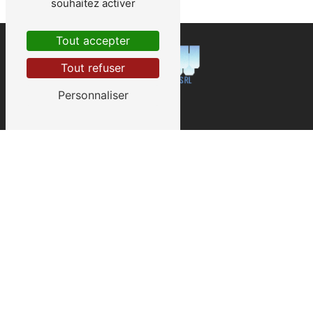
souhaitez activer
Tout accepter
Tout refuser
Personnaliser
Contactez-nous
LG TOITURES STAVE SPRL
14 Rue rzbooz
5640 Mettet
0476 38 57 46
lg.laurentgobert@gmail.com
Plan du site
Accueil
Isolation
Toiture
Zinguerie