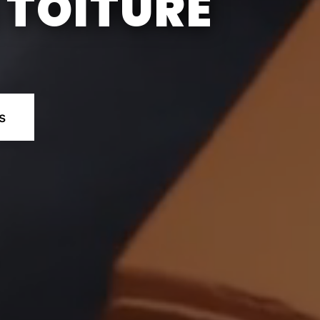
 TOITURE
s