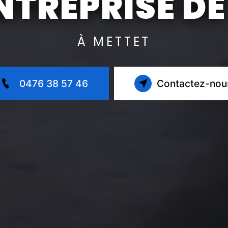
NTREPRISE DE
À METTET
0476 38 57 46
Contactez-nou